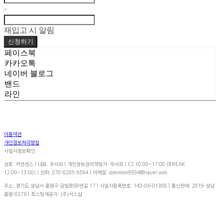
-
재입고 시 알림
신청하기
페이스북
카카오톡
네이버 블로그
밴드
라인
이용약관
개인정보처리방침
사업자정보확인
상호: 커먼센스 | 대표: 우서희 | 개인정보관리책임자: 우서희ㅣCS 10:00~17:00 (BREAK
12:00~13:00) | 전화: 070-8285-9594 | 이메일: common9594@naver.com
주소: 경기도 성남시 중원구 금빛로69번길 17 | 사업자등록번호:
143-06-01308
| 통신판매:
2019-성남
중원-0276
| 호스팅제공자: (주)식스샵