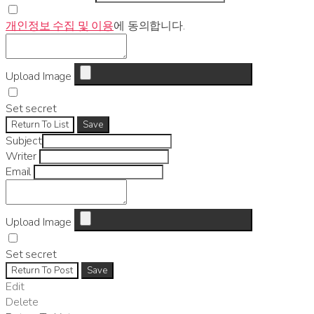
개인정보 수집 및 이용
에 동의합니다.
Upload Image
Set secret
Return To List
Save
Subject
Writer
Email
Upload Image
Set secret
Return To Post
Save
Edit
Delete