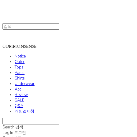
COMMONSENSE
Notice
Outer
Tops
Pants
Shirts
Underwear
Acc
Review
SALE
Q&A
개인결제창
Search
검색
Log In
로그인