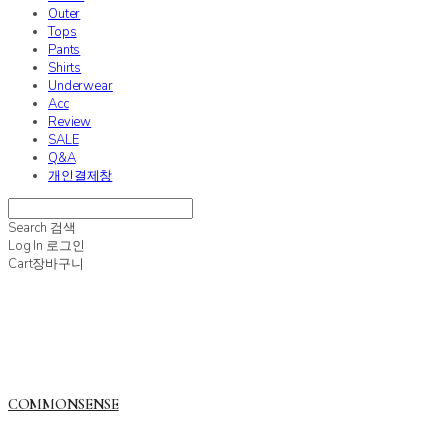
Outer
Tops
Pants
Shirts
Underwear
Acc
Review
SALE
Q&A
개인결제창
Search
검색
Log In
로그인
Cart
장바구니
COMMONSENSE