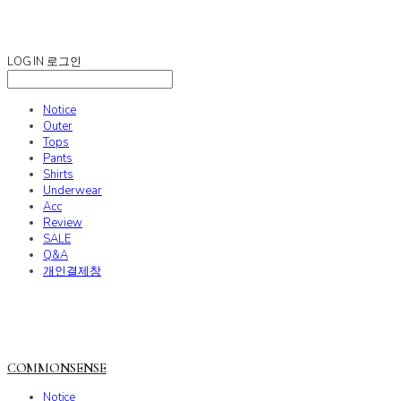
COMMONSENSE
LOG IN
로그인
Notice
Outer
Tops
Pants
Shirts
Underwear
Acc
Review
SALE
Q&A
개인결제창
COMMONSENSE
Notice