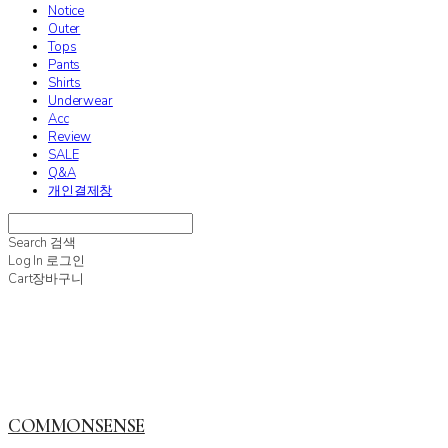
Notice
Outer
Tops
Pants
Shirts
Underwear
Acc
Review
SALE
Q&A
개인결제창
Search
검색
Log In
로그인
Cart
장바구니
COMMONSENSE