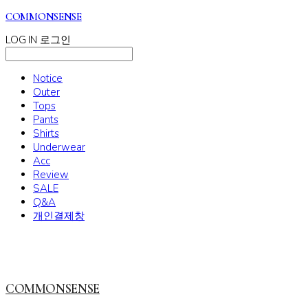
COMMONSENSE
LOG IN
로그인
Notice
Outer
Tops
Pants
Shirts
Underwear
Acc
Review
SALE
Q&A
개인결제창
COMMONSENSE