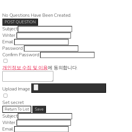
No Questions Have Been Created.
POST QUESTION
Subject
Writer
Email
Password
Confirm Password
개인정보 수집 및 이용
에 동의합니다.
Upload Image
Set secret
Return To List
Save
Subject
Writer
Email