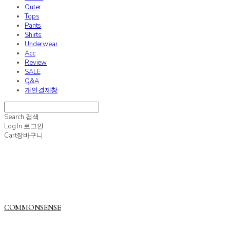
Outer
Tops
Pants
Shirts
Underwear
Acc
Review
SALE
Q&A
개인결제창
Search
검색
Log In
로그인
Cart
장바구니
COMMONSENSE