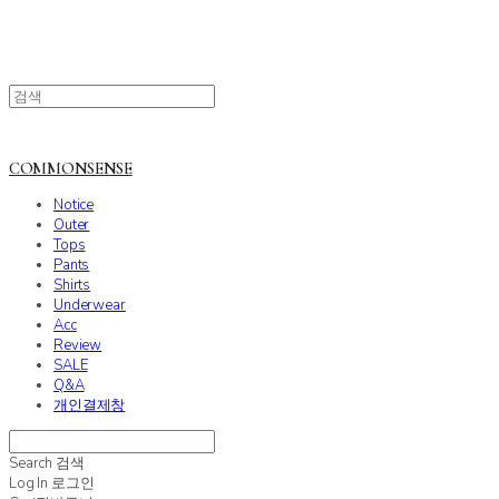
COMMONSENSE
Notice
Outer
Tops
Pants
Shirts
Underwear
Acc
Review
SALE
Q&A
개인결제창
Search
검색
Log In
로그인