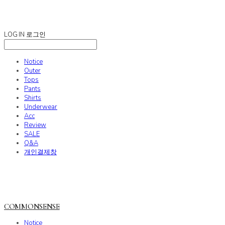
COMMONSENSE
LOG IN
로그인
Notice
Outer
Tops
Pants
Shirts
Underwear
Acc
Review
SALE
Q&A
개인결제창
COMMONSENSE
Notice