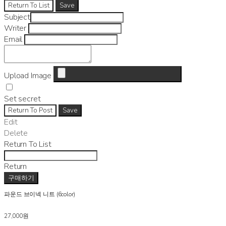
Return To List
Save
Subject
Writer
Email
Upload Image
Set secret
Return To Post
Save
Edit
Delete
Return To List
Return
구매하기
파운드 브이넥 니트 (6color)
27,000원