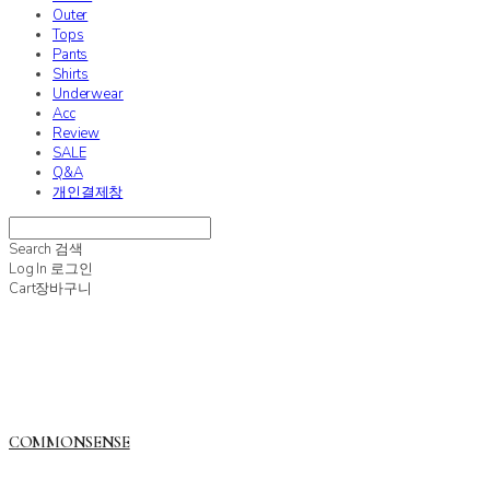
Outer
Tops
Pants
Shirts
Underwear
Acc
Review
SALE
Q&A
개인결제창
Search
검색
Log In
로그인
Cart
장바구니
COMMONSENSE