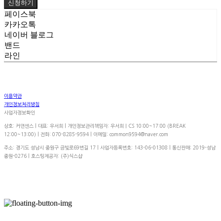
신청하기
페이스북
카카오톡
네이버 블로그
밴드
라인
이용약관
개인정보처리방침
사업자정보확인
상호: 커먼센스 | 대표: 우서희 | 개인정보관리책임자: 우서희ㅣCS 10:00~17:00 (BREAK
12:00~13:00) | 전화: 070-8285-9594 | 이메일: common9594@naver.com
주소: 경기도 성남시 중원구 금빛로69번길 17 | 사업자등록번호:
143-06-01308
| 통신판매:
2019-성남
중원-0276
| 호스팅제공자: (주)식스샵