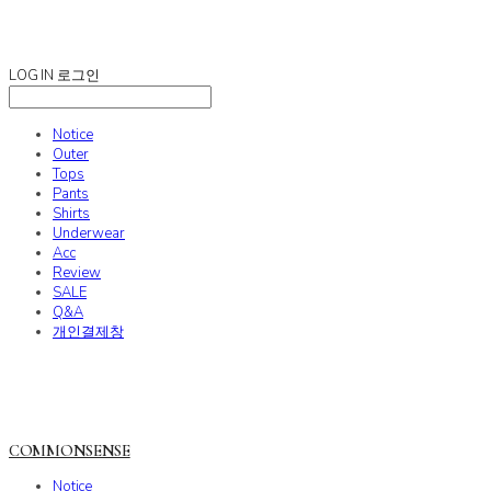
COMMONSENSE
LOG IN
로그인
Notice
Outer
Tops
Pants
Shirts
Underwear
Acc
Review
SALE
Q&A
개인결제창
COMMONSENSE
Notice