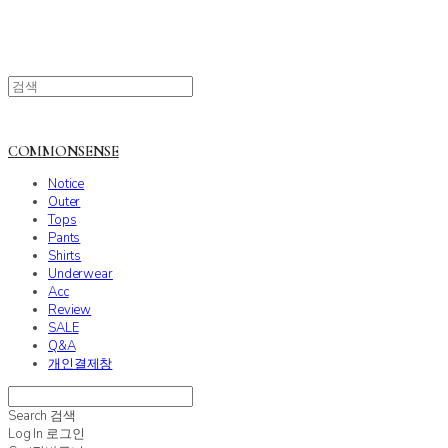
COMMONSENSE
Notice
Outer
Tops
Pants
Shirts
Underwear
Acc
Review
SALE
Q&A
개인결제창
Search
검색
Log In
로그인