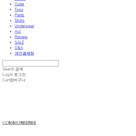
Outer
Tops
Pants
Shirts
Underwear
Acc
Review
SALE
Q&A
개인결제창
Search
검색
Log In
로그인
Cart
장바구니
COMMONSENSE