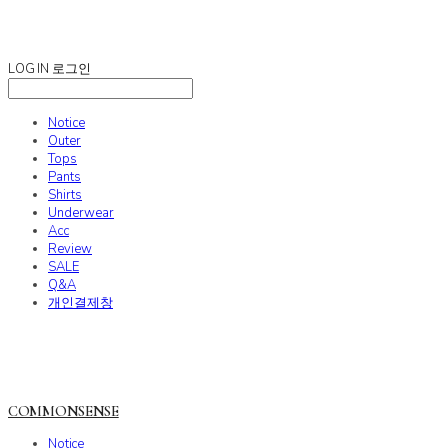
COMMONSENSE
LOG IN
로그인
Notice
Outer
Tops
Pants
Shirts
Underwear
Acc
Review
SALE
Q&A
개인결제창
COMMONSENSE
Notice