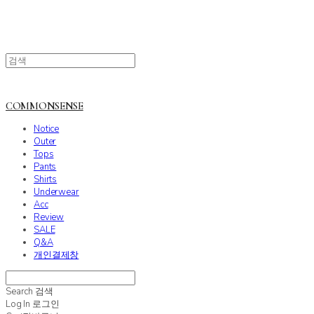
COMMONSENSE
Notice
Outer
Tops
Pants
Shirts
Underwear
Acc
Review
SALE
Q&A
개인결제창
Search
검색
Log In
로그인