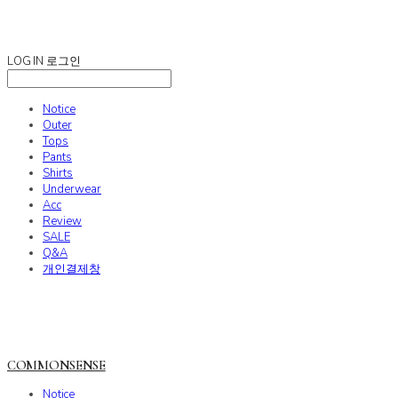
COMMONSENSE
LOG IN
로그인
Notice
Outer
Tops
Pants
Shirts
Underwear
Acc
Review
SALE
Q&A
개인결제창
COMMONSENSE
Notice