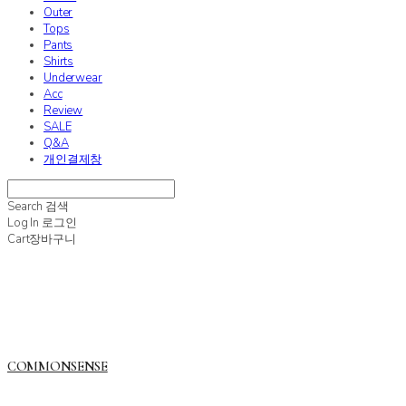
Outer
Tops
Pants
Shirts
Underwear
Acc
Review
SALE
Q&A
개인결제창
Search
검색
Log In
로그인
Cart
장바구니
COMMONSENSE