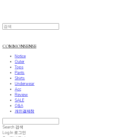
COMMONSENSE
Notice
Outer
Tops
Pants
Shirts
Underwear
Acc
Review
SALE
Q&A
개인결제창
Search
검색
Log In
로그인