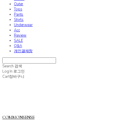
Outer
Tops
Pants
Shirts
Underwear
Acc
Review
SALE
Q&A
개인결제창
Search
검색
Log In
로그인
Cart
장바구니
COMMONSENSE