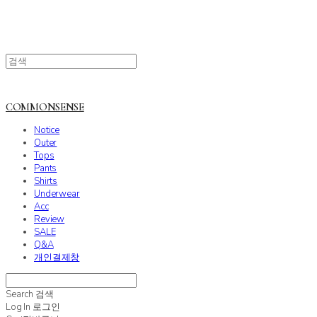
COMMONSENSE
Notice
Outer
Tops
Pants
Shirts
Underwear
Acc
Review
SALE
Q&A
개인결제창
Search
검색
Log In
로그인